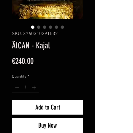
SKU: 3760310291532
ÄICAN - Kajal
Price
€240.00
Quantity
*
Add to Cart
Buy Now