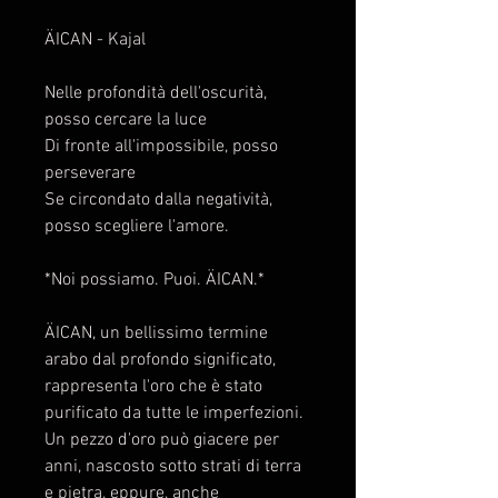
ÄICAN - Kajal
Nelle profondità dell'oscurità,
posso cercare la luce
Di fronte all'impossibile, posso
perseverare
Se circondato dalla negatività,
posso scegliere l'amore.
*Noi possiamo. Puoi. ÄICAN.*
ÄICAN, un bellissimo termine
arabo dal profondo significato,
rappresenta l'oro che è stato
purificato da tutte le imperfezioni.
Un pezzo d'oro può giacere per
anni, nascosto sotto strati di terra
e pietra, eppure, anche