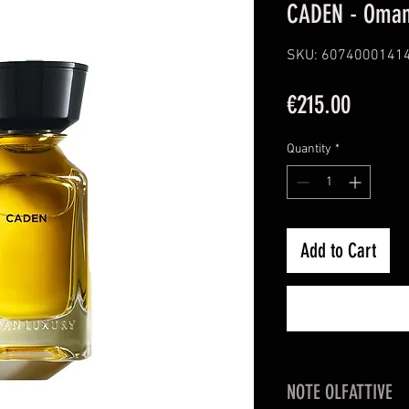
CADEN - Oman
SKU: 6074000141
Price
€215.00
Quantity
*
Add to Cart
NOTE OLFATTIVE