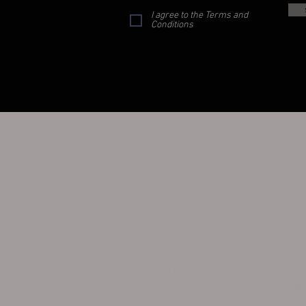
I agree to the Terms and
Conditions
PERFUMUM by Roberto Sirotti Via Sa
Italy - PI 0114861039