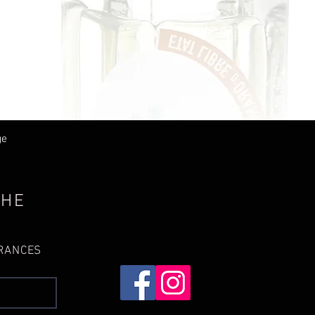
Quick View
ge
THE
GRANCES