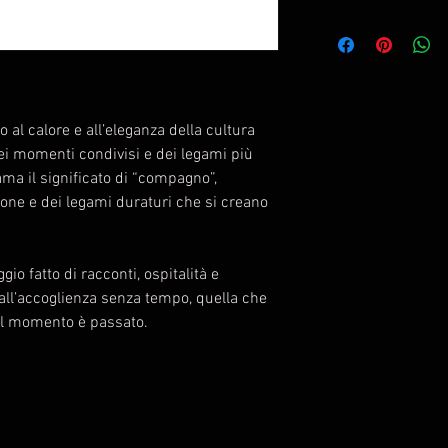
Famiglia olfattiva:
Note di testa: Car
Alcolici, Olio di Cad
Note di cuore: Cist
l calore e all’eleganza della cultura
Benzoino, Caffè
ei momenti condivisi e dei legami più
Note di fondo: Fava
ama il significato di “compagno”,
di Guaiaco, Legno 
zione e dei legami duraturi che si creano
io fatto di racconti, ospitalità e
ll’accoglienza senza tempo, quella che
il momento è passato.