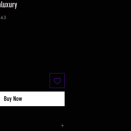
luxury
463
Buy Now