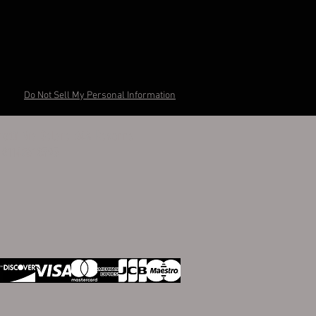
Do Not Sell My Personal Information
otti Via Salara 24A Ravenna
I 01148610395