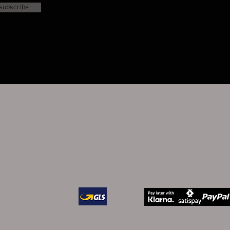
subscribe
PERFUMUM by
PERFUMUM by Roberto Sir
Roberto Sirotti
Italy - P
Via Salara 24A
Ravenna Italy -
PI 01148610395
lara 24A Ravenna
5