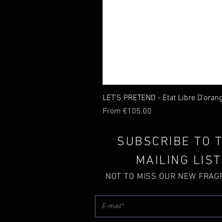
LET'S PRETEND - Etat Libre D'oran
Sale Price
From
€105.00
SUBSCRIBE TO 
MAILING LIST
NOT TO MISS OUR NEW FRA