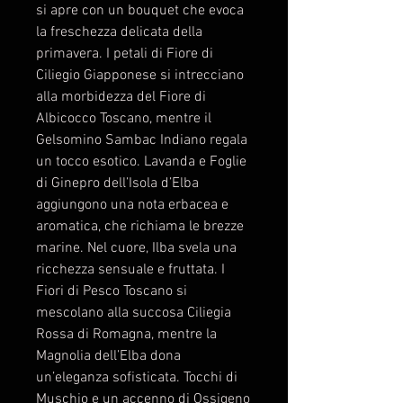
si apre con un bouquet che evoca
la freschezza delicata della
primavera. I petali di Fiore di
Ciliegio Giapponese si intrecciano
alla morbidezza del Fiore di
Albicocco Toscano, mentre il
Gelsomino Sambac Indiano regala
un tocco esotico. Lavanda e Foglie
di Ginepro dell’Isola d’Elba
aggiungono una nota erbacea e
aromatica, che richiama le brezze
marine. Nel cuore, Ilba svela una
ricchezza sensuale e fruttata. I
Fiori di Pesco Toscano si
mescolano alla succosa Ciliegia
Rossa di Romagna, mentre la
Magnolia dell’Elba dona
un’eleganza sofisticata. Tocchi di
Muschio e un accenno di Ossigeno