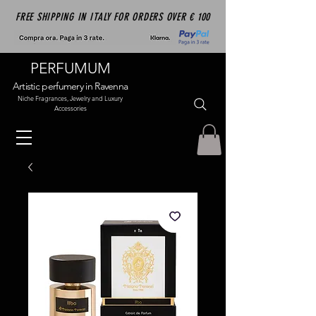
FREE SHIPPING IN ITALY FOR ORDERS OVER € 100
PERFUMUM
Artistic perfumery in Ravenna
Niche Fragrances, Jewelry and Luxury
Accessories