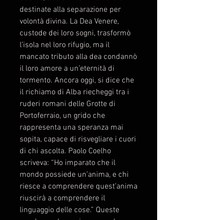
destinate alla separazione per
volontà divina. La Dea Venere,
custode dei loro sogni, trasformò
l’isola nel loro rifugio, ma il
mancato tributo alla dea condannò
il loro amore a un’eternità di
tormento. Ancora oggi, si dice che
il richiamo di Alba riecheggi tra i
ruderi romani delle Grotte di
Portoferraio, un grido che
rappresenta una speranza mai
sopita, capace di risvegliare i cuori
di chi ascolta. Paolo Coelho
scriveva: “Ho imparato che il
mondo possiede un’anima, e chi
riesce a comprendere quest’anima
riuscirà a comprendere il
linguaggio delle cose.” Queste