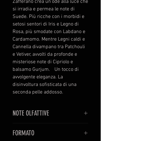
Zafferano crea un’ode alla luce che
si irradia e permea le note di
Suede. Più ricche con i morbidi e
setosi sentori di Iris e Legno di
Rosa, più smodate con Labdano e
Cardamomo. Mentre Legni caldi e
Cannella divampano tra Patchouli
e Vetiver, avvolti da profonde e
misteriose note di Cipriolo e
balsamo Gurjum. Un tocco di
avvolgente eleganza. La
disinvoltura sofisticata di una
seconda pelle addosso.
NOTE OLFATTIVE
TOP NOTES: Bergamotto, Fiore di
FORMATO
Zafferano, Pepe Rosa, Noce