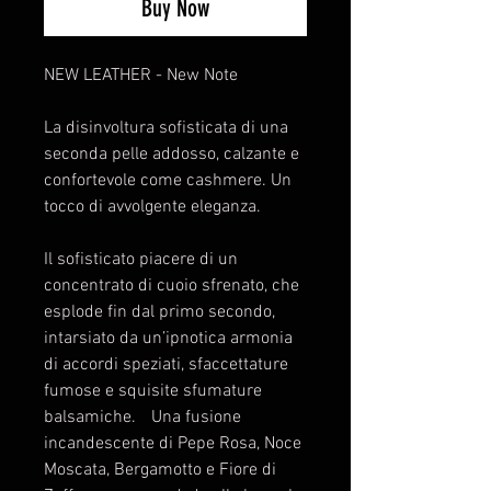
Buy Now
NEW LEATHER - New Note
La disinvoltura sofisticata di una
seconda pelle addosso, calzante e
confortevole come cashmere. Un
tocco di avvolgente eleganza.
Il sofisticato piacere di un
concentrato di cuoio sfrenato, che
esplode fin dal primo secondo,
intarsiato da un’ipnotica armonia
di accordi speziati, sfaccettature
fumose e squisite sfumature
balsamiche. Una fusione
incandescente di Pepe Rosa, Noce
Moscata, Bergamotto e Fiore di