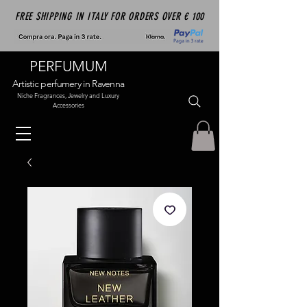
FREE SHIPPING IN ITALY FOR ORDERS OVER € 100
PERFUMUM
Artistic perfumery in Ravenna
Niche Fragrances, Jewelry and Luxury
Accessories