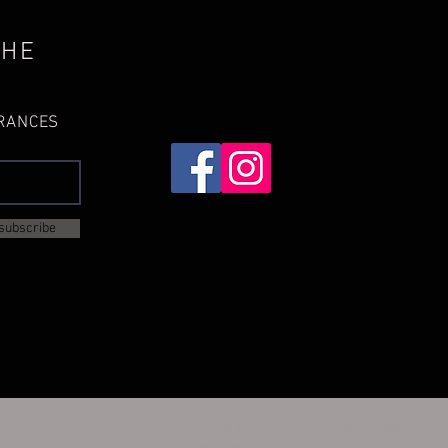
THE
GRANCES
subscribe
PERFUMUM by
PERFUMUM by Roberto Sir