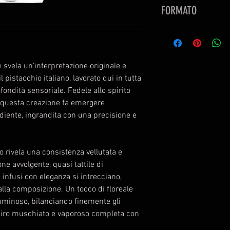
Note di testa: crem
FORMATO
Note di cuore: cacao
bianco
EAU DE PARFUM 1
Note di fondo: Tonk
muschio
svela un'interpretazione originale e
l pistacchio italiano, lavorato qui in tutta
ondità sensoriale. Fedele allo spirito
, questa creazione fa emergere
ediente, ingrandita con una precisione e
io rivela una consistenza vellutata e
ne avvolgente, quasi tattile di
infusi con eleganza si intrecciano,
alla composizione. Un tocco di floreale
uminoso, bilanciando finemente gli
spiro muschiato e vaporoso completa con