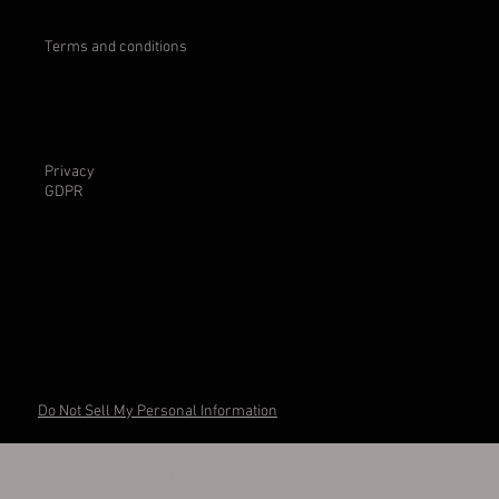
Terms and conditions
Privacy
GDPR
Do Not Sell My Personal Information
otti Via Salara 24A Ravenna