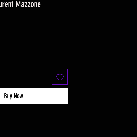
urent Mazzone
Buy Now