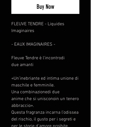
Buy Now
FLEUVE TENDRE - Liquides
Imaginaires
- EAUX IMAGINAIRES -
Fleuve Tendre è l’incontrodi
due amanti
«Un’inebriante ed intima unione di
maschile e femminile.
Una combinazionedi due
anime che si unisconoin un tenero
abbraccio».
Questa fragranza incarna l’odissea
del rischio, il gusto per i segreti e
per le storie d’amore proibite.