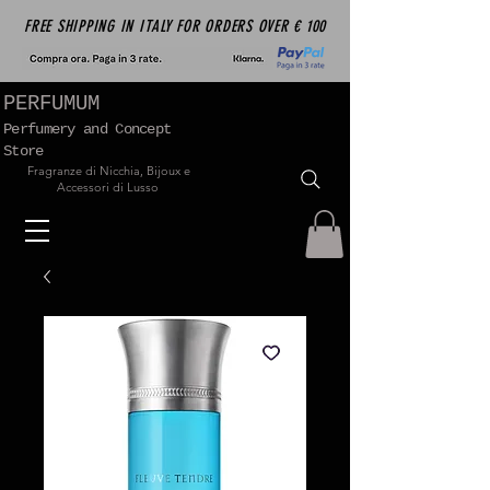
FREE SHIPPING IN ITALY FOR ORDERS OVER € 100
PERFUMUM
Perfumery and Concept
Store
Fragranze di Nicchia, Bijoux e
Accessori di Lusso