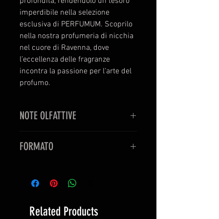
profondità, rendendolo un tesoro
imperdibile nella selezione
esclusiva di PERFUMUM. Scoprilo
nella nostra profumeria di nicchia
nel cuore di Ravenna, dove
l’eccellenza delle fragranze
incontra la passione per l’arte del
profumo.
NOTE OLFATTIVE
Note di testa:
Melograno -
FORMATO
Zafferano - Chiodi di garofano -
Noce moscata - Cannella -
Dimensioni:
50 ml / 1,92 Fl. Oz.
Assoluta di caffè
Concentrazione del profumo:
25%
Note di cuore:
Champaca - Rosa -
Prodotto negli Emirati Arabi Uniti. Il
Cuoio - Tabacco - Fava tonka -
prodotto verrà spedito da Dubai,
Nagarmotha
Related Products
Emirati Arabi Uniti.