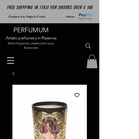
FREE SHIPPING IN ITALY FOR ORDERS OVER € 100
PERFUMUM
Artistic perfumery in Ravenna
Niche Fragrances, Jewelry and Luxury
Accessories