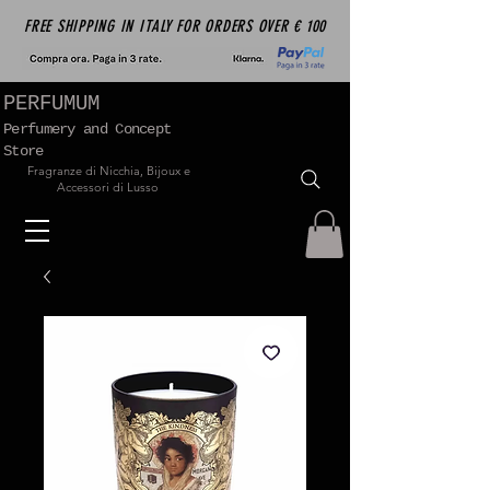
FREE SHIPPING IN ITALY FOR ORDERS OVER € 100
PERFUMUM
Perfumery and Concept
Store
Fragranze di Nicchia, Bijoux e
Accessori di Lusso