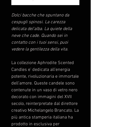
Dolci bacche che spuntano da
cespugli spinosi. La carezza
delicata del’alba. La quiete della
neve che cade. Quando sei in
contatto con i tuoi sensi, puoi
vedere la gentilezza della vita.
La collezione Aphrodite Scented
Candles e’ dedicata all’energia
potente, rivoluzionaria e immortale
dell’amore. Queste candele sono
contenute in un vaso di vetro nero
decorato con immagini del XVII
secolo, reinterpretate dal direttore
creativo Michelangelo Brancato. La
più antica stamperia italiana ha
prodotto in esclusiva per