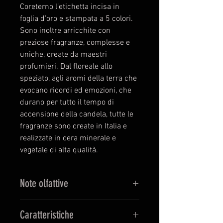
Coreterno l’etichetta incisa in
foglia d’oro e stampata a 5 colori.
Sono inoltre arricchite con
preziose fragranze, complesse e
uniche, create da maestri
profumieri. Dal floreale allo
speziato, agli aromi della terra che
evocano ricordi ed emozioni, che
durano per tutto il tempo di
accensione della candela, tutte le
fragranze sono create in Italia e
realizzate in cera minerale e
vegetale di alta qualità.
Note olfattive
CASSIS, VINO ROSSO, YLANG
Caratteristiche
YLANG, ZUCCHERO DI CANNA,